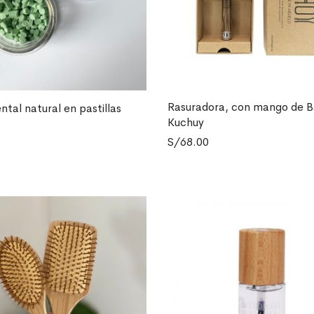
Rasuradora, con mango de 
ntal natural en pastillas
LEER MÁS
L CARRITO
Kuchuy
S/
68.00