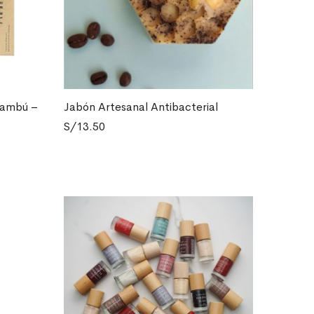
Bambú –
Jabón Artesanal Antibacterial
LEER MÁS
S/
13.50