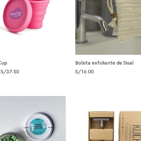
Cup
Bolsita exfoliante de Sisal
L CARRITO
AÑADIR AL CARRITO
El
El
S/
37.50
S/
16.00
precio
precio
original
actual
era:
es:
S/45.00.
S/37.50.