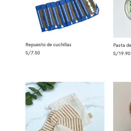
Repuesto de cuchillas
Pasta de
AÑADIR AL CARRITO
AÑADIR A
S/
7.50
S/
19.90