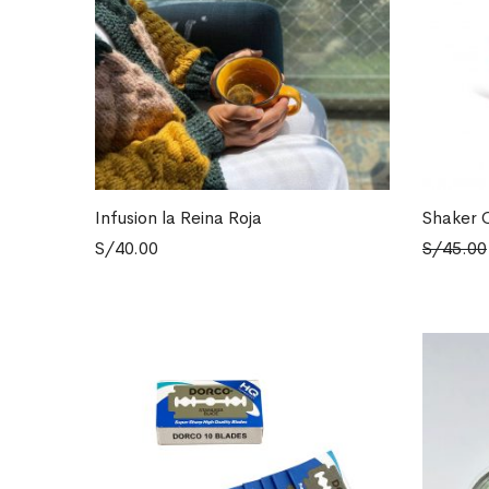
Infusion la Reina Roja
Shaker 
AÑADIR AL CARRITO
AÑADIR A
S/
40.00
S/
45.00