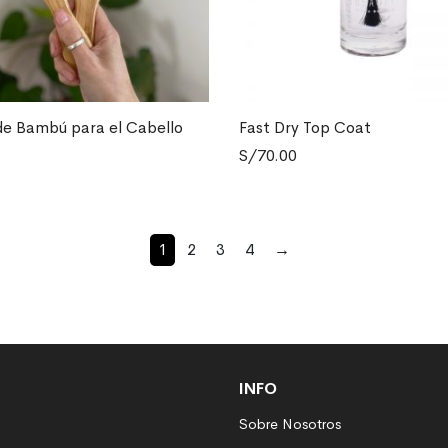
de Bambú para el Cabello
Fast Dry Top Coat
ONAR OPCIONES
AÑADIR AL CARRITO
S/
70.00
o
s
s.
1
2
3
4
→
s
INFO
Sobre Nosotros