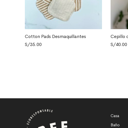
Cotton Pads Desmaquillantes
Cepillo 
Este
AÑADIR AL CARRITO
SELECCI
S/
35.00
S/
40.00
product
tiene
múltiple
variante
Las
opcione
se
pueden
elegir
en
la
Casa
página
Baño