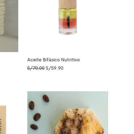
Aceite Bifásico Nutritivo
AÑADIR AL CARRITO
El
El
S/
70.00
S/
59.90
precio
precio
original
actual
era:
es:
S/70.00.
S/59.90.