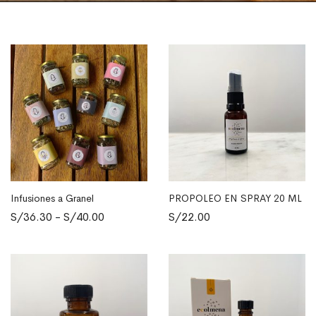
Infusiones a Granel
PROPOLEO EN SPRAY 20 ML
Este
SELECCIONAR OPCIONES
AÑADIR AL CARRITO
Rango
S/
36.30
-
S/
40.00
S/
22.00
producto
de
tiene
precios:
múltiples
desde
variantes.
S/36.30
Las
hasta
opciones