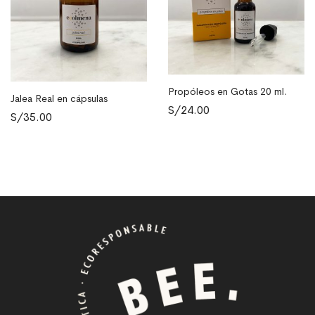
S/40.00
se
pueden
elegir
en
la
Propóleos en Gotas 20 ml.
página
Jalea Real en cápsulas
AÑADIR AL CARRITO
LEER MÁS
de
S/
24.00
S/
35.00
producto