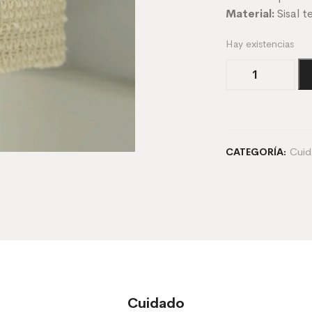
Material:
Sisal t
Hay existencias
Bolsita
exfoliante
de
Sisal
cantidad
Cuid
CATEGORÍA:
Cuidado