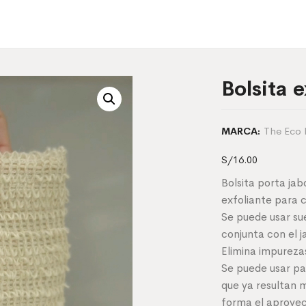
Bolsita e
The Eco
MARCA:
S/
16.00
Bolsita porta ja
exfoliante para 
Se puede usar su
conjunta con el j
Elimina impureza
Se puede usar par
que ya resultan 
forma el aprove