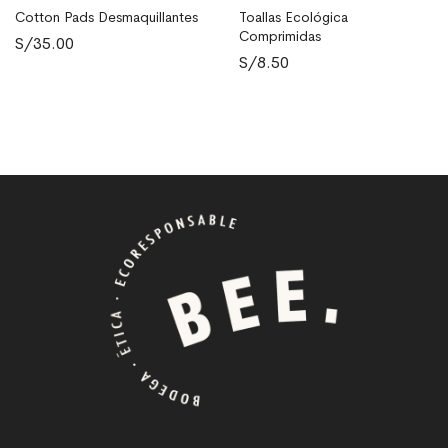
Cotton Pads Desmaquillantes
Toallas Ecológica
AÑADIR AL CARRITO
LEER MÁS
Comprimidas
S/
35.00
S/
8.50