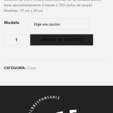
durar aproximadamente 6 meses o 200 ciclos de lavado.
Medidas: 17 cm x 20 cm
Modelo
Paño
AÑADIR AL CARRITO
con
diseño
-
2
pack
Casa
CATEGORÍA:
cantidad