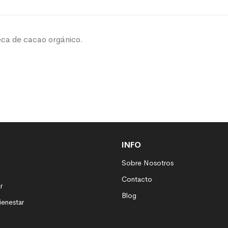
eca de cacao orgánico.
INFO
Sobre Nosotros
Contacto
r
Blog
ienestar