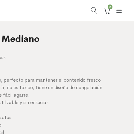
0
k Mediano
ask
, perfecto para mantener el contenido fresco
ía, no es tóxico, Tiene un diseño de congelación
e fácil agarre.
tilizable y sin ensuciar.
actos
o
il