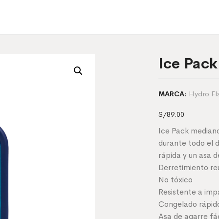
Ice Pac
Hydro Fl
MARCA:
S/
89.00
Ice Pack mediano
durante todo el d
rápida y un asa d
Derretimiento reu
No tóxico
Resistente a imp
Congelado rápid
Asa de agarre fác