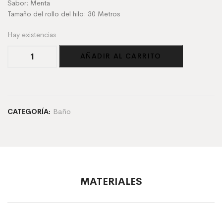
Sabor: Menta
Tamaño del rollo del hilo: 30 Metros
Hay existencias
Hilo
AÑADIR AL CARRITO
Dental
de
Maíz
cantidad
Baño
CATEGORÍA:
MATERIALES