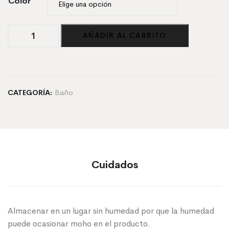
Color
Cepillo
AÑADIR AL CARRITO
de
dientes
de
Bambú
cantidad
Baño
CATEGORÍA:
Cuidados
Almacenar en un lugar sin humedad por que la humedad
puede ocasionar moho en el producto.