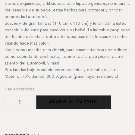
Libres de químicos, antibacterianos e hipoalergénicos, no irritará la
piel sensible de su bebé: están hechas para proteger y brindar
comodidad a su bebé.
Suaves y de gran tamaño (110 cm x 110 cm) y le brindan a usted
espacio suficiente para envolver a su bebé. La increíble propiedad
del Bambú calienta al bebé a temperaturas más frescas y lo enfría
cuando hace más calor.
Úsela como mantita para dormir, para amamantar con comodidad,
como cubierta de cochecito, , como toalla, para picnic, para el
asiento del automóvil, y más!
Producidas bajo condiciones sostenibles y de trabajo justo.
Material: 70% Bambú, 30% Algodón (para mayor resistencia)
Hay existencias
Baby
AÑADIR AL CARRITO
Mantitas
de
Bambú
(110x110cm)
cantidad