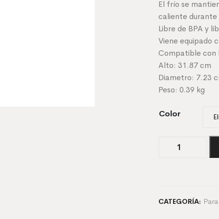
El frío se mantie
caliente durante
Libre de BPA y li
Viene equipado c
Compatible con 
Alto: 31.87 cm
Diametro: 7.23 
Peso: 0.39 kg
Color
Botella
Standard
Mouth
con
tapa
Flex
Para
CATEGORÍA:
Straw